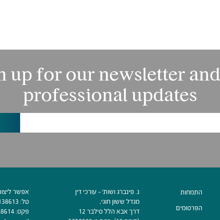
n up for our newsletter and
professional updates
נ. פינברג ושות׳ - עורכי דין
אפשר ליצור
התמחות
מגדל ששון חוגי,
טל:
138613
הפרסומים
דרך אבא הלל סילבר 12
פקס:
38614