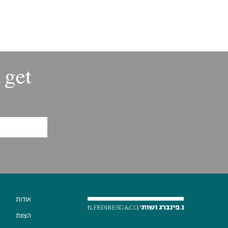
 get
אודות
הצוות