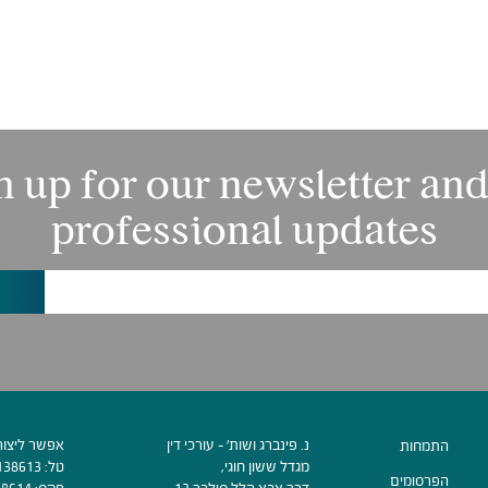
n up for our newsletter and
professional updates
נ. פינברג ושות׳ - עורכי דין
אפשר ליצור
התמחות
מגדל ששון חוגי,
טל:
138613
הפרסומים