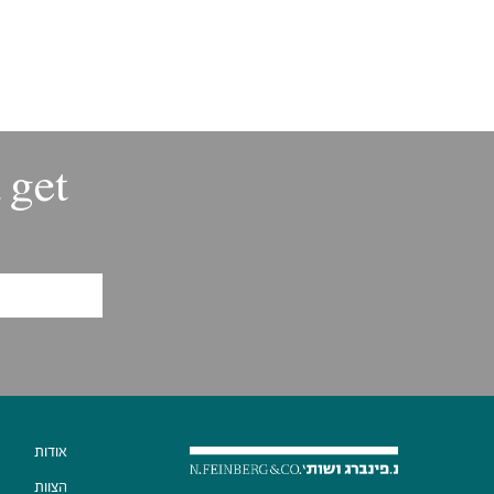
 get
אודות
הצוות