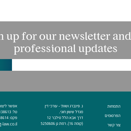
n up for our newsletter and
professional updates
נ. פינברג ושות׳ - עורכי דין
אפשר ליצור
התמחות
מגדל ששון חוגי,
טל:
138613
הפרסומים
דרך אבא הלל סילבר 12
פקס:
38614
(קומה 16), רמת גן 5250606
-law.co.il
צור קשר