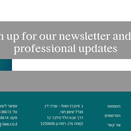
n up for our newsletter and
professional updates
נ. פינברג ושות׳ - עורכי דין
אפשר ליצור
התמחות
מגדל ששון חוגי,
טל:
138613
הפרסומים
דרך אבא הלל סילבר 12
פקס:
38614
(קומה 16), רמת גן 5250606
-law.co.il
צור קשר