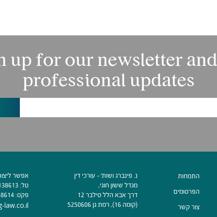
n up for our newsletter and
professional updates
נ. פינברג ושות׳ - עורכי דין
אפשר ליצור
התמחות
מגדל ששון חוגי,
טל:
138613
הפרסומים
דרך אבא הלל סילבר 12
פקס:
38614
(קומה 16), רמת גן 5250606
-law.co.il
צור קשר