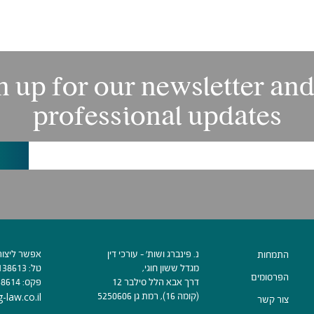
n up for our newsletter and
professional updates
נ. פינברג ושות׳ - עורכי דין
אפשר ליצור
התמחות
מגדל ששון חוגי,
טל:
138613
הפרסומים
דרך אבא הלל סילבר 12
פקס:
38614
(קומה 16), רמת גן 5250606
-law.co.il
צור קשר