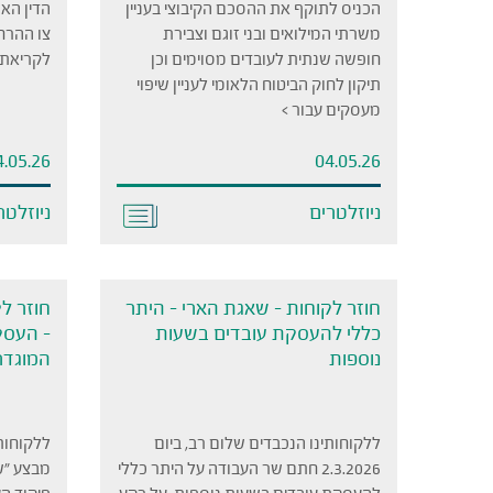
הכניס לתוקף את ההסכם הקיבוצי בעניין
הדין הא
משרתי המילואים ובני זוגם וצבירת
צו ההרח
חופשה שנתית לעובדים מסוימים וכן
לקריאת 
תיקון לחוק הביטוח הלאומי לעניין שיפוי
מעסקים עבור >
4.05.26
04.05.26
ניוזלטרים
ניוזלטר
חוזר לקוחות – שאגת הארי – היתר
חוזר ל
כללי להעסקת עובדים בשעות
– העסק
נוספות
המוגדרי
ללקוחותינו הנכבדים שלום רב, ביום
ללקוחות
2.3.2026 חתם שר העבודה על היתר כללי
מבצע "ש