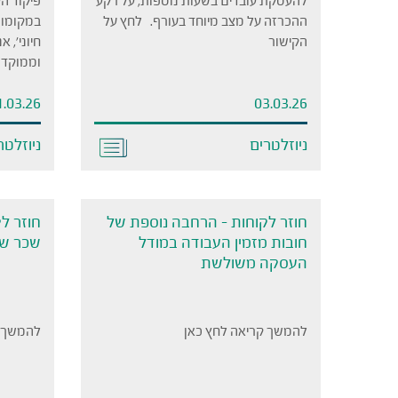
להעסקת עובדים בשעות נוספות, על רקע
פיקוד ה
ההכרזה על מצב מיוחד בעורף. לחץ על
במקומות
הקישור
חיוני', 
וממוקד 
1.03.26
03.03.26
ניוזלטרים
ניוזלטר
חוזר לקוחות – הרחבה נוספת של
חובות מזמין העבודה במודל
שכר שוו
העסקה משולשת
להמשך קריאה לחץ כאן
להמשך ק