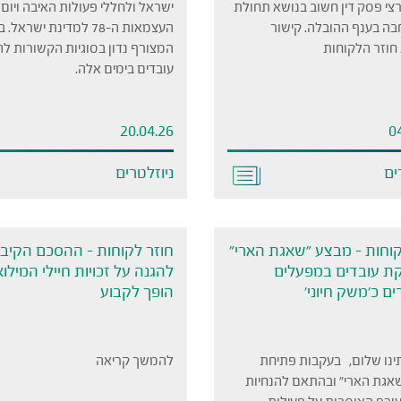
רצי פסק דין חשוב בנושא תחולת
ישראל ולחללי פעולות האיבה ויום
בה בענף ההובלה. קישור
העצמאות ה-78 למדינת ישראל
חוזר הלקוחות
המצורף נדון בסוגיות הקשורות 
עובדים בימים אלה.
20.04.26
0
ים
ניוזלטרים
קוחות – מבצע ״שאגת הארי״
חוזר לקוחות – ההסכם הקיבו
ת עובדים במפעלים
להגנה על זכויות חיילי המילוא
ם כ׳משק חיוני׳
הופך לקבוע
ינו שלום, בעקבות פתיחת
להמשך קריאה
אגת הארי" ובהתאם להנחיות