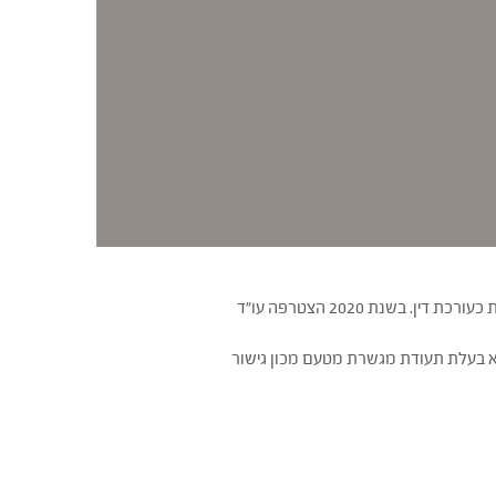
עו"ד רוני איטח גנט הצטרפה למשרדנו בשנת 2006 כמתמחה והמשיכה בעבודתה במשרד גם לאחר ההתמחות כעורכת דין. בשנת 2020 הצטרפה עו"ד
א בעלת תעודת מגשרת מטעם מכון גישור